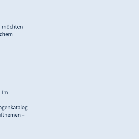
en möchten –
ischem
. Im
agenkatalog
üfthemen –