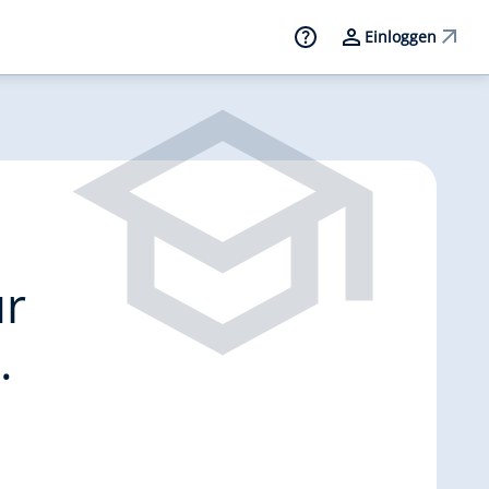
Einloggen
ur
.